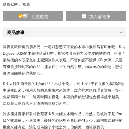
供貨狀態： 現貨
直接購買
加入購物車
商品故事
喜愛北歐櫥窗的朋友們，一定對憨憨又可愛的木頭小猴相當有印象吧！Kay
Bojesen大師的木頭作品系列中，相當多具有魅力又俏皮的動物們，利用了
最純樸的木頭原色加上圓潤線條來表現，不管你認不認識 KB 大師，只要
有機會接觸到它的作品，那拿在手上的自然手感、極富童心的創意，想必
會深深觸動到你我的心。
KB 大師生前最後的動物作品「木頭小兔」，於 1970 年在反覆的草稿創意
中誕生出來，採用天然的原生橡木來製作，漂亮的木頭紋理更讓每一隻小
兔顯得獨一無二！隨著時間的變化，木頭的天然紋理也會變得越來越美，
這就是天然原木不上漆的獨特魅力所在。
許多國外賣家都爭相收藏著 KB 大師的木頭作品，當然，你或許不是 Pro
級的收藏家，不過審美、愛好的心絕對不會比任何人少，請把握這難得的
機會來擁有它，讓它成為除了小猴之外，你的另一個珍藏寶貝！