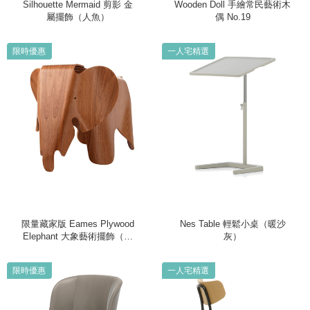
Silhouette Mermaid 剪影 金
Wooden Doll 手繪常民藝術木
屬擺飾（人魚）
偶 No.19
限時優惠
一人宅精選
限量藏家版 Eames Plywood
Nes Table 輕鬆小桌（暖沙
Elephant 大象藝術擺飾（櫻
灰）
桃木）
限時優惠
一人宅精選