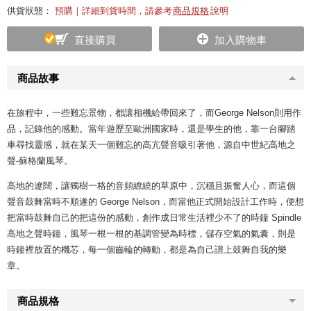
供貨狀態：
預購｜詳細到貨時間，請參考
商品規格
說明
直接購買
加入購物車
商品故事
在旅程中，一些難忘景物，都讓相機給帶回來了，而George Nelson則用作
品，記錄他的感動。當年遊歷至歐洲國家時，還是學生的他，靠一台腳踏
車尋找靈感，就在某天一個難忘的高亢聲音吸引著他，源自中世紀高地之
聲-蘇格蘭風琴。
高地的遼闊，讓獨樹一格的音頻繚繞的草原中，沉穩且振奮人心，而這個
聲音鼓舞當時不順遂的 George Nelson，而當他正式開始設計工作時，便想
把當時鼓舞自己的把這份的感動，創作成日常生活裡少不了的時鐘 Spindle
高地之聲時鐘，風琴一根一根的基調管變為時標，儲存空氣的氣囊，則是
時鐘裡放置的機芯，每一個齒輪的轉動，都是為自己譜上鼓舞自我的樂
章。
商品規格