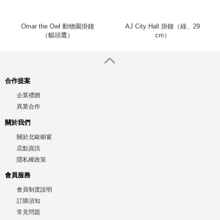
Omar the Owl 動物園掛鐘
AJ City Hall 掛鐘（綠、29
（貓頭鷹）
cm）
合作提案
企業禮贈
異業合作
關於我們
關於北歐櫥窗
店點資訊
隱私權政策
會員服務
會員制度說明
訂購須知
常見問題