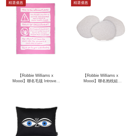
精選優惠
精選優惠
【Robbie Williams x
【Robbie Williams x
Moooi】聯名毛毯 Introvert
Moooi】聯名抱枕組
Blanket
Introvert Cushions