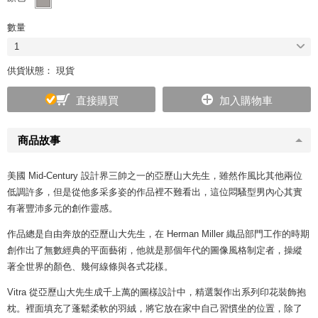
數量
1
供貨狀態： 現貨
直接購買
加入購物車
商品故事
美國 Mid-Century 設計界三帥之一的亞歷山大先生，雖然作風比其他兩位
低調許多，但是從他多采多姿的作品裡不難看出，這位悶騷型男內心其實
有著豐沛多元的創作靈感。
作品總是自由奔放的亞歷山大先生，在 Herman Miller 織品部門工作的時期
創作出了無數經典的平面藝術，他就是那個年代的圖像風格制定者，操縱
著全世界的顏色、幾何線條與各式花樣。
Vitra 從亞歷山大先生成千上萬的圖樣設計中，精選製作出系列印花裝飾抱
枕。裡面填充了蓬鬆柔軟的羽絨，將它放在家中自己習慣坐的位置，除了