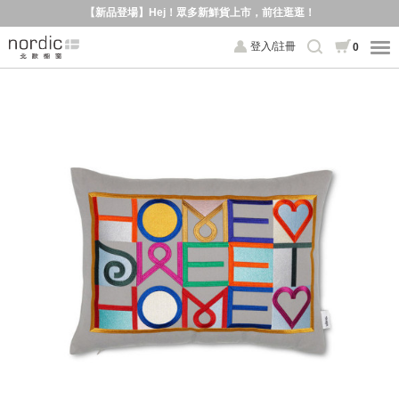
【新品登場】Hej！眾多新鮮貨上市，前往逛逛！
登入/註冊
0