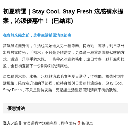
初夏精選｜Stay Cool, Stay Fresh 涼感補水提
案，沁涼優惠中！ (已結束)
在炎熱來臨之前，先替生活補回清爽節奏
當氣溫逐漸升高，生活也開始進入另一種節奏。從通勤、運動，到日常外
出與居家時光，「補水」不只是身體需要，更像是一種重新調整狀態的方
式。透過一只順手的水瓶、一條帶來涼意的毛巾，讓日常多一點舒服與輕
盈，也替初夏留下一份剛剛好的清爽感。
這次精選水壺、水瓶、水杯與涼感毛巾等夏日選品，從機能、攜帶性到生
活風格，陪你在升溫的季節裡，維持身體與日常的舒適節奏。Stay Cool,
Stay Fresh，不只是對抗炎熱，更是讓生活重新回到清爽平衡的狀態。
優惠辦法
9
登入／註冊
會員選購本活動商品，即享限時
折優惠