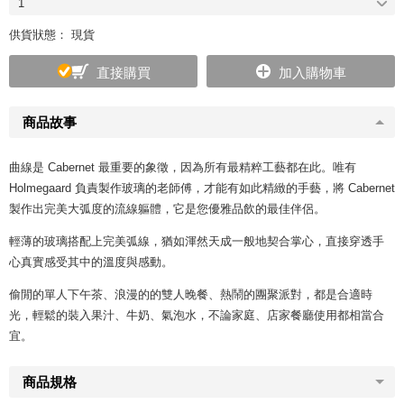
1
供貨狀態： 現貨
直接購買
加入購物車
商品故事
曲線是 Cabernet 最重要的象徵，因為所有最精粹工藝都在此。唯有
Holmegaard 負責製作玻璃的老師傅，才能有如此精緻的手藝，將 Cabernet
製作出完美大弧度的流線軀體，它是您優雅品飲的最佳伴侶。
輕薄的玻璃搭配上完美弧線，猶如渾然天成一般地契合掌心，直接穿透手
心真實感受其中的溫度與感動。
偷閒的單人下午茶、浪漫的的雙人晚餐、熱鬧的團聚派對，都是合適時
光，輕鬆的裝入果汁、牛奶、氣泡水，不論家庭、店家餐廳使用都相當合
宜。
商品規格