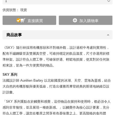
1
供貨狀態： 現貨
直接購買
加入購物車
商品故事
《SKY》隨行杯採用有機形狀和不對稱外觀，設計過程中考慮到實用性，
配有不鏽鋼吸管及雙層真空壁，可維持穩定的飲品溫度，尺寸亦適用於標
準杯架。設計符合人體工學，可確保舒適、輕鬆地抓握，使其對於任何旅
程來說，皆為一件方便實用的物品。
SKY 系列
法國設計師 Aurélien Barbry 以北歐國度的冰湖、天空、雲海為靈感，結合
大自然的有機形貌與優美弧線，打造出優雅而摩登經典的斯堪地納維亞設
計語彙。
「SKY 系列重點在於觸覺和感覺，這些物品在握持和使用時，都必須令人
感到非常愉悅，並且展現一種創新感。」以觸覺作為核心設計要素，充分
符合人體工學，讓您在餐席之間享有色香味覺之上、更高階格的食尚體