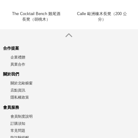
The Cocktail Bench 雞尾酒
Calle 歐洲橡木長凳（200 公
長凳（胡桃木）
分）
合作提案
企業禮贈
異業合作
關於我們
關於北歐櫥窗
店點資訊
隱私權政策
會員服務
會員制度說明
訂購須知
常見問題
防詐騙提醒