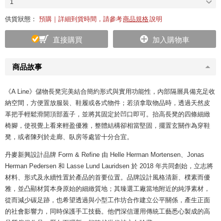
1
供貨狀態：
預購｜詳細到貨時間，請參考
商品規格
說明
直接購買
加入購物車
商品故事
《A Line》儲物長凳完美結合簡約形式與實用功能性，內部隔層具備充足收
納空間，方便置放服裝、鞋履或各式物件；若須拿取物品時，透過天然皮
革把手輕鬆滑開頂部蓋子，並將其固定於凹口即可。抬高長凳的四條細緻
椅腳，使視覺上看來輕盈優雅，整體結構卻相當堅固，擺置玄關作為穿鞋
凳，或者陳列於走廊、臥房等處皆十分合宜。
丹麥新興設計品牌 Form & Refine 由 Helle Herman Mortensen、Jonas
Herman Pedersen 和 Lasse Lund Lauridsen 於 2018 年共同創始，立志將
材料、形式及永續性置於產品的首要位置。品牌設計風格清新、樸素而優
雅，並凸顯材質本身原始的細緻質地；其臻選工廠當地附近的純淨素材，
從而減少碳足跡，也希望透過與小型工作坊合作建立公平關係，產生正面
的社會影響力，同時保護手工技藝。他們深信運用傳統工藝悉心製成的高