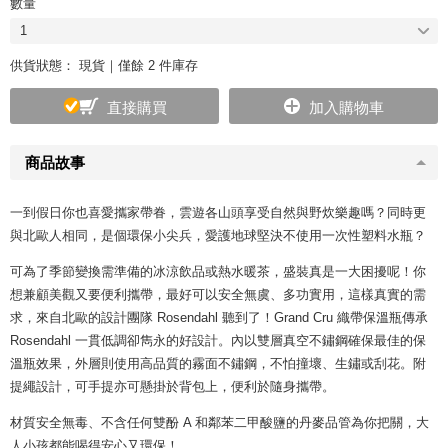
數量
1
供貨狀態：
現貨｜僅餘 2 件庫存
直接購買
加入購物車
商品故事
一到假日你也喜愛攜家帶眷，雲遊各山頭享受自然與野炊樂趣嗎？同時更
與北歐人相同，是個環保小尖兵，愛護地球堅決不使用一次性塑料水瓶？
可為了季節變換需準備的冰涼飲品或熱水暖茶，盛裝真是一大困擾呢！你
想兼顧美觀又要便利攜帶，最好可以安全無虞、多功實用，這樣真實的需
求，來自北歐的設計團隊 Rosendahl 聽到了！Grand Cru 織帶保溫瓶傳承
Rosendahl 一貫低調卻雋永的好設計。內以雙層真空不鏽鋼確保最佳的保
溫瓶效果，外層則使用高品質的霧面不鏽鋼，不怕撞壞、生鏽或刮花。附
提繩設計，可手提亦可懸掛於背包上，便利於隨身攜帶。
材質安全無毒、不含任何雙酚 A 和鄰苯二甲酸鹽的丹麥品管為你把關，大
人小孩都能喝得安心又環保！