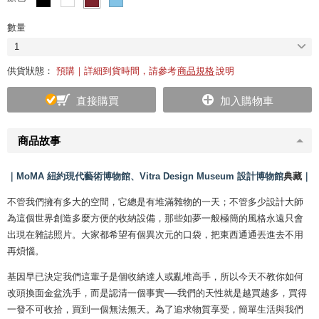
數量
1
供貨狀態：
預購｜詳細到貨時間，請參考
商品規格
說明
直接購買
加入購物車
商品故事
｜MoMA 紐約現代藝術博物館、Vitra Design Museum 設計博物館
典藏
｜
不管我們擁有多大的空間，它總是有堆滿雜物的一天；不管多少設計大師
為這個世界創造多麼方便的收納設備，那些如夢一般極簡的風格永遠只會
出現在雜誌照片。大家都希望有個異次元的口袋，把東西通通丟進去不用
再煩惱。
基因早已決定我們這輩子是個收納達人或亂堆高手，所以今天不教你如何
改頭換面金盆洗手，而是認清一個事實──我們的天性就是越買越多，買得
一發不可收拾，買到一個無法無天。為了追求物質享受，簡單生活與我們