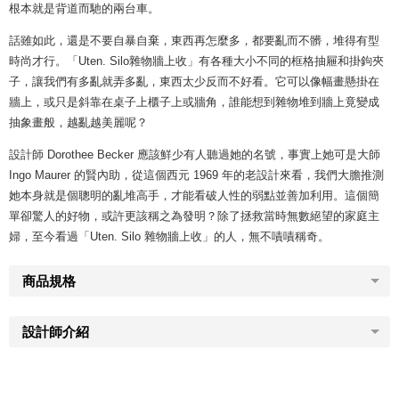
根本就是背道而馳的兩台車。
話雖如此，還是不要自暴自棄，東西再怎麼多，都要亂而不髒，堆得有型
時尚才行。「Uten. Silo雜物牆上收」有各種大小不同的框格抽屜和掛鉤夾
子，讓我們有多亂就弄多亂，東西太少反而不好看。它可以像幅畫懸掛在
牆上，或只是斜靠在桌子上櫃子上或牆角，誰能想到雜物堆到牆上竟變成
抽象畫般，越亂越美麗呢？
設計師 Dorothee Becker 應該鮮少有人聽過她的名號，事實上她可是大師
Ingo Maurer 的賢內助，從這個西元 1969 年的老設計來看，我們大膽推測
她本身就是個聰明的亂堆高手，才能看破人性的弱點並善加利用。這個簡
單卻驚人的好物，或許更該稱之為發明？除了拯救當時無數絕望的家庭主
婦，至今看過「Uten. Silo 雜物牆上收」的人，無不嘖嘖稱奇。
商品規格
設計師介紹