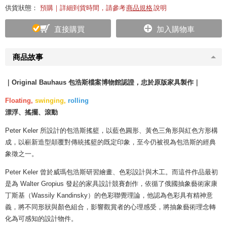
供貨狀態：
預購｜詳細到貨時間，請參考
商品規格
說明
直接購買
加入購物車
商品故事
｜Original Bauhaus 包浩斯檔案博物館認證，忠於原版家具製作｜
Floating,
swinging,
rolling
漂浮、搖擺、滾動
Peter Keler 所設計的包浩斯搖籃，以藍色圓形、黃色三角形與紅色方形構
成，以嶄新造型顛覆對傳統搖籃的既定印象，至今仍被視為包浩斯的經典
象徵之一。
Peter Keler 曾於威瑪包浩斯研習繪畫、色彩設計與木工。而這件作品最初
是為 Walter Gropius 發起的家具設計競賽創作，依循了俄國抽象藝術家康
丁斯基（Wassily Kandinsky）的色彩聯覺理論，他認為色彩具有精神意
義，將不同形狀與顏色組合，影響觀賞者的心理感受，將抽象藝術理念轉
化為可感知的設計物件。