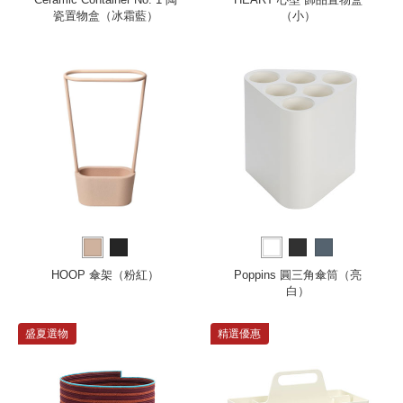
瓷置物盒（冰霜藍）
（小）
HOOP 傘架（粉紅）
Poppins 圓三角傘筒（亮
白）
盛夏選物
精選優惠