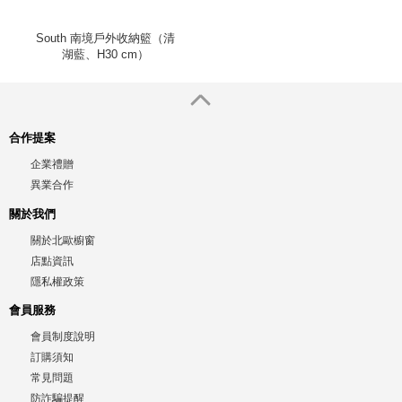
South 南境戶外收納籃（清
湖藍、H30 cm）
合作提案
企業禮贈
異業合作
關於我們
關於北歐櫥窗
店點資訊
隱私權政策
會員服務
會員制度說明
訂購須知
常見問題
防詐騙提醒