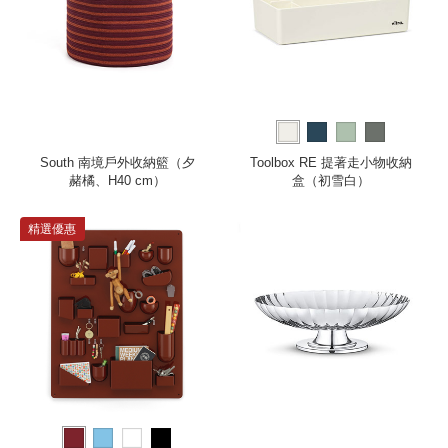
South 南境戶外收納籃（夕
Toolbox RE 提著走小物收納
赭橘、H40 cm）
盒（初雪白）
精選優惠