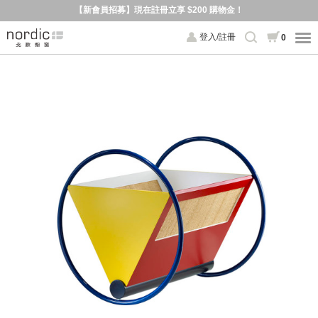
【新會員招募】現在註冊立享 $200 購物金！
登入/註冊
0