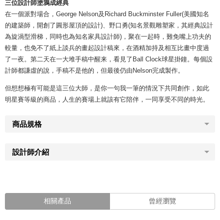
三位設計師塗鴉成經典
在一個派對場合，George Nelson及Richard Buckminster Fuller(美國知名
的建築師，開創了圓形屋頂的設計)、野口勇(知名景觀雕塑家，其經典設計
為旋渦型滑梯，同時也為知名家具設計師)，聚在一起時，難免嘴上功夫的
較量，也免不了紙上談兵的畫起設計稿來，在酒精加持及相互比畫中度過
了一夜。第二天在一大堆手稿中醒来，看見了Ball Clock球星掛鐘。每個設
計師都謙虛的說，手稿不是他的，但最後仍由Nelson完成製作。
但想想極有可能是這三位大師，是你一句我一筆的情況下共同創作，如此
明星賽等級的商品，人生的賽場上就該有它陪伴，一同享受不同的時光。
商品規格
設計師介紹
相關產品
曾經瀏覽