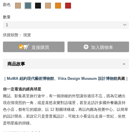
顏色
數量
1
供貨狀態： 現貨
直接購買
加入購物車
商品故事
｜MoMA 紐約現代藝術博物館、Vitra Design Museum 設計博物館
典藏
｜
你一定看過的經典球星
雜誌、影集甚至旅行途中，有一個掛鐘的外型讓你過目不忘，因為它總出
現在情境照的一角，或是喜怒哀樂對話場景，甚至走訪許多國外餐廳及特
色小店，都有它的蹤跡。以 12 顆圓球構成，再以內圓為視覺中心。以簡單
的設計聞名，若說它只是普普風設計，可能太小看這位走過一世紀，依然
是明星級的掛鐘。