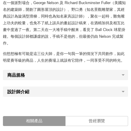
在一個派對場合，George Nelson 及 Richard Buckminster Fuller（美國知
名的建築師，開創了圓形屋頂的設計）、野口勇（知名景觀雕塑家，其經
典設計為旋渦型滑梯，同時也為知名家具設計師），聚在一起時，難免嘴
上功夫的較量，也免不了紙上談兵的畫起設計稿來，在酒精加持及相互比
畫中度過了一夜。第二天在一大堆手稿中醒来，看見了 Ball Clock 球星掛
鐘。每個設計師都謙虛的說，手稿不是他的，但最後仍由 Nelson 完成製
作。
但想想極有可能是這三位大師，是你一句我一筆的情況下共同創作，如此
明星賽等級的商品，人生的賽場上就該有它陪伴，一同享受不同的時光。
商品規格
設計師介紹
相關產品
曾經瀏覽