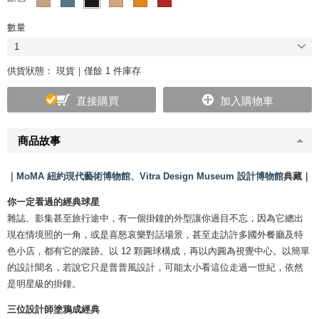
數量
1
供貨狀態：
現貨｜僅餘 1 件庫存
直接購買
加入購物車
商品故事
｜MoMA 紐約現代藝術博物館、Vitra Design Museum 設計博物館
典藏
｜
你一定看過的經典球星
雜誌、影集甚至旅行途中，有一個掛鐘的外型讓你過目不忘，因為它總出
現在情境照的一角，或是喜怒哀樂對話場景，甚至走訪許多國外餐廳及特
色小店，都有它的蹤跡。以 12 顆圓球構成，再以內圓為視覺中心。以簡單
的設計聞名，若說它只是普普風設計，可能太小看這位走過一世紀，依然
是明星級的掛鐘。
三位設計師塗鴉成經典