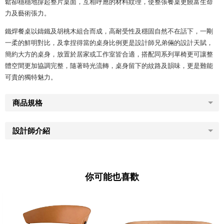
鬆卻穩穩地撐起整片桌面，互相呼應的材料紋理，使整張餐桌更饒富生命
力及藝術張力。
鐵焊餐桌以鑄鐵及胡桃木組合而成，高耐受性及穩固自然不在話下，一剛
一柔的鮮明對比，及拿捏得當的桌身比例更是設計師兄弟倆的設計天賦，
簡約大方的桌身，放置於居家或工作室皆合適，搭配同系列單椅更可讓整
體空間更加協調完整，隨著時光流轉，桌身留下的紋路及韻味，更是難能
可貴的獨特魅力。
商品規格
設計師介紹
你可能也喜歡