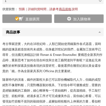
1
供貨狀態：
預購｜詳細到貨時間，請參考
商品規格
說明
直接購買
加入購物車
商品故事
考古學家證實，大約在16世紀時，人類已開始使用鐵製作各式器皿，當時
鐵的提煉及鍛造技術尚未成熟，但身處20世紀的我們，金屬加工技術早已
尋常，但法國兄弟檔設計師 Ronan & Erwan Bouroullec 要構思全新系列作
品時，重新思考了如何在現在科技與古老工藝間達到平衡呢？這激起兄弟
倆對於材料探索及技藝表現的深度研究，最後選擇在幾世紀前比黃金還珍
貴的「鐵」作為全新家具系列 Officina 的主要素材。
隨著時代的演進，鐵件的製程大多已可以部份機械取代人力，但鐵的成型
絕對不像塑料般，只需對機器製好模具、下好指令即可優雅成型，需要的
是經驗滿載的工藝師，細心雕琢每一寸原始鐵料，從高溫燒鑄、手工敲打
定型、節點焊接、經過多道工序才可完成優美作品，當你細心察看，可以
發現如竹節般不規則的敲鑄痕跡，桌腳如樹枝般向上伸展的力量，看似輕