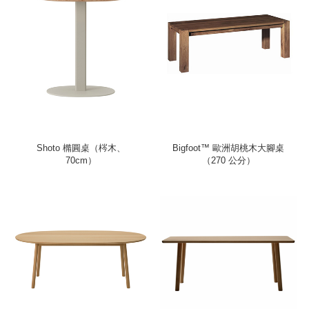
Shoto 橢圓桌（梣木、
Bigfoot™ 歐洲胡桃木大腳桌
70cm）
（270 公分）