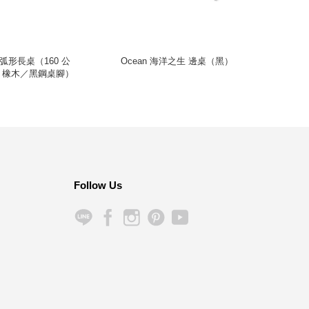
ble 弧形長桌（160 公
Ocean 海洋之生 邊桌（黑）
Pon
、橡木／黑鋼桌腳）
Follow Us