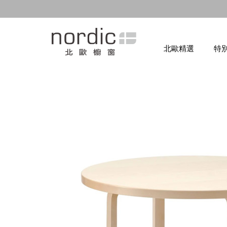
北歐精選
特