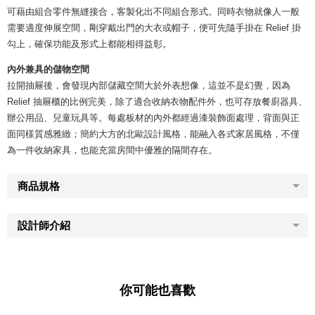
可藉由組合零件無縫接合，客製化出不同組合形式。同時衣物就像人一般
需要適度伸展空間，剛穿戴出門的大衣或帽子，便可先隨手掛在 Relief 掛
勾上，確保功能及形式上都能相得益彰。
內外兼具的儲物空間
拉開抽屜後，會發現內部儲藏空間大於外表想像，這並不是幻覺，因為
Relief 抽屜櫃的比例完美，除了適合收納衣物配件外，也可存放餐廚器具、
辦公用品、兒童玩具等。每處板材的內外都經過漆裝飾面處理，背面與正
面同樣質感雅緻；簡約大方的北歐設計風格，能融入各式家居風格，不僅
為一件收納家具，也能充當房間中優雅的隔間存在。
商品規格
設計師介紹
你可能也喜歡