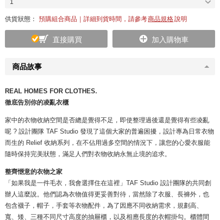
1
供貨狀態：
預購組合商品｜詳細到貨時間，請參考
商品規格
說明
直接購買
加入購物車
商品故事
REAL HOMES FOR CLOTHES.
徹底告別你的凌亂衣櫃
家中的衣物收納空間是否總是覺得不足，即使整理過後還是覺得有些凌亂
呢 ? 設計團隊 TAF Studio 發現了這個大家的普遍困擾，設計專為日常衣物
而生的 Relief 收納系列，在不佔用過多空間的情況下，讓您的心愛衣服能
隨時保持完美狀態，滿足人們對衣物收納永無止境的追求。
整齊愜意的衣物之家
「如果我是一件毛衣，我會選擇住在這裡」TAF Studio 設計團隊的共同創
辦人這麼說。他們認為衣物值得更妥善對待，當然除了衣服、長褲外，也
包含襪子，帽子，手套等衣物配件，為了因應不同收納需求，規劃高、
寬、矮、三種不同尺寸高度的抽屜櫃，以及相應長度的衣帽掛勾。櫃體間