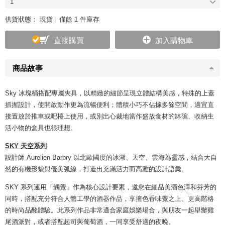
1
供貨狀態：
現貨｜僅餘 1 件庫存
直接購買
加入購物車
商品故事
Sky 冰塊桶搭配專屬夾具，以精緻的細節呈現立體結構美感，特殊的上蓋
抓握設計，使開啟動作更為流暢便利；體積小巧不佔據多餘空間，適宜直
接置放於推車或吧檯上使用，或別出心裁地當作盛放食材的缽碗、收納生
活小物的盒具也很理想。
SKY 天空系列
設計師 Aurelien Barbry 以北歐國度的冰湖、天空、雲海為靈感，結合大自
然的有機形貌與優美弧線，打造出充滿活力而高雅的設計語彙。
SKY 系列運用「觸覺」作為核心設計要素，邀您在細品美酒色澤和芬芳的
同時，搭配充分符合人體工學的酒器作品，享擁色香味覺之上、更高階格
的時尚品酩體驗。此系列作品非常適合家庭娛樂場合，與朋友一起舉辦雞
尾酒派對，或者搭配起司與葡萄酒，一同享受舒適的夜晚。