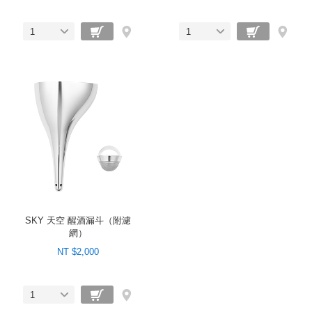
1
1
SKY 天空 醒酒漏斗（附濾
網）
NT $2,000
1