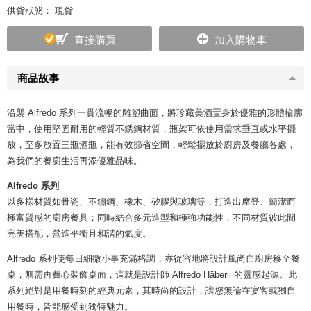
供貨狀態： 現貨
直接購買
加入購物車
商品故事
沿襲 Alfredo 系列一貫流暢的雕塑曲面，將珍藏美酒置身於優雅的形體輪廓
當中，使用堅固耐用的輕質不銹鋼材質，瓶架可依使用需求垂直或水平擺
放，至多放置三瓶酒瓶，能有效節省空間，輕鬆擺放於廚房及餐廳各處，
為我們的餐廚生活再添優雅品味。
Alfredo 系列
以多樣材質如骨瓷、不鏽鋼、橡木、矽膠與玻璃等，打造出摩登、簡潔而
極富質感的廚房餐具；同時結合多元造型和極強功能性，不同材質彼此間
完美搭配，營造平衡且和諧的氣度。
Alfredo 系列使每日細微小事充滿格調，亦從容地將設計風尚自廚房移至餐
桌，無需再費心裝飾桌面，這就是設計師 Alfredo Häberli 的靈感起源。此
系列絕對是用餐時刻的經典元素，其時尚的設計，讓您無論在宴客或獨自
用餐時，皆能感受到獨特魅力。