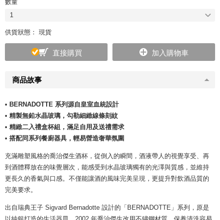
數量
1
供貨狀態： 現貨
直接購買
加入購物車
商品故事
• BERNADOTTE 系列源自皇室血統設計
• 精製無鉛水晶玻璃，勾勒細緻線條刻紋
• 精緻二入禮盒杯組，滿足自用及送禮需求
• 搭配同系列餐廚器具，輕易營造奢華氛圍
充滿雕塑風格的喬治傑生酒杯，從倒入的瞬間，酒液帶人的視覺享受、再
到酒體釋放在的味覺層次，能感受到水晶玻璃獨有的光澤與質感，並維持
更長久的香氣與口感。不僅能讓酒的風味完美呈現，更提升對飲酒品質的
完美要求。
出自瑞典王子 Sigvard Bernadotte 設計的「BERNADOTTE」系列，原是
以純銀打造的生活器皿，2002 年喬治傑生改用不鏽鋼材質，保養清洗容易