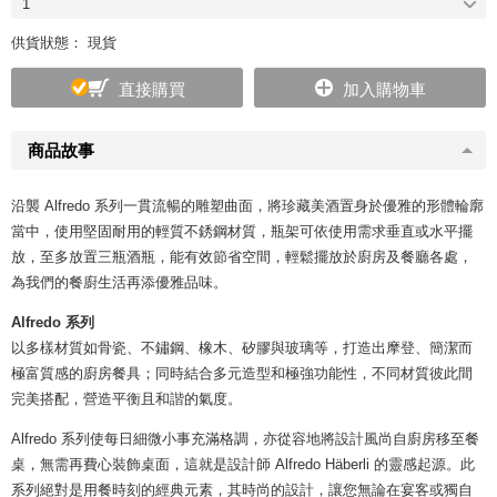
1
供貨狀態： 現貨
直接購買
加入購物車
商品故事
沿襲 Alfredo 系列一貫流暢的雕塑曲面，將珍藏美酒置身於優雅的形體輪廓
當中，使用堅固耐用的輕質不銹鋼材質，瓶架可依使用需求垂直或水平擺
放，至多放置三瓶酒瓶，能有效節省空間，輕鬆擺放於廚房及餐廳各處，
為我們的餐廚生活再添優雅品味。
Alfredo 系列
以多樣材質如骨瓷、不鏽鋼、橡木、矽膠與玻璃等，打造出摩登、簡潔而
極富質感的廚房餐具；同時結合多元造型和極強功能性，不同材質彼此間
完美搭配，營造平衡且和諧的氣度。
Alfredo 系列使每日細微小事充滿格調，亦從容地將設計風尚自廚房移至餐
桌，無需再費心裝飾桌面，這就是設計師 Alfredo Häberli 的靈感起源。此
系列絕對是用餐時刻的經典元素，其時尚的設計，讓您無論在宴客或獨自