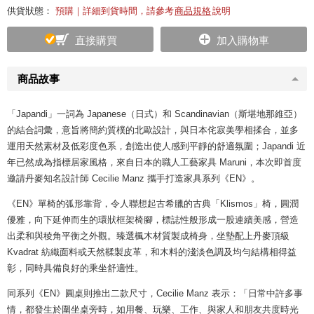
供貨狀態：
預購｜詳細到貨時間，請參考
商品規格
說明
直接購買
加入購物車
商品故事
「Japandi」一詞為 Japanese（日式）和 Scandinavian（斯堪地那維亞）
的結合詞彙，意旨將簡約質樸的北歐設計，與日本侘寂美學相揉合，並多
運用天然素材及低彩度色系，創造出使人感到平靜的舒適氛圍；Japandi 近
年已然成為指標居家風格，來自日本的職人工藝家具 Maruni，本次即首度
邀請丹麥知名設計師 Cecilie Manz 攜手打造家具系列《EN》。
《EN》單椅的弧形靠背，令人聯想起古希臘的古典「Klismos」椅，圓潤
優雅，向下延伸而生的環狀框架椅腳，標誌性般形成一股連續美感，營造
出柔和與稜角平衡之外觀。臻選楓木材質製成椅身，坐墊配上丹麥頂級
Kvadrat 紡織面料或天然鞣製皮革，和木料的淺淡色調及均勻結構相得益
彰，同時具備良好的乘坐舒適性。
同系列《EN》圓桌則推出二款尺寸，Cecilie Manz 表示：「日常中許多事
情，都發生於圍坐桌旁時，如用餐、玩樂、工作、與家人和朋友共度時光