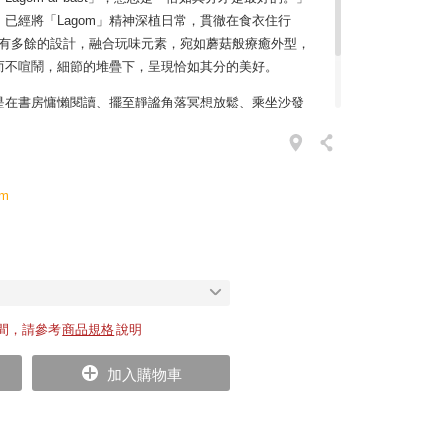
已經將「Lagom」精神深植日常，貫徹在食衣住行
美，沒有多餘的設計，融合玩味元素，宛如蘑菇般療癒外型，
而不喧鬧，細節的堆疊下，呈現恰如其分的美好。
是在書房慵懶閱讀、擺至靜謐角落冥想放鬆、乘坐沙發
的待客椅凳。共有三種尺寸，擺放一顆、兩顆或三顆都
lm
間，請參考
商品規格
說明
加入購物車