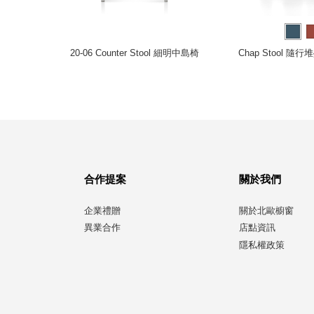
綠針織、深
20-06 Counter Stool 細明中島椅
Chap Stool 
合作提案
關於我們
企業禮贈
關於北歐櫥窗
異業合作
店點資訊
隱私權政策