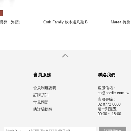
隨行堆疊凳（海藍）
Cork Family 軟木邊几凳 B
Marea 
會員服務
聯絡我們
會員制度說明
客服信箱：
cs@nordic.com.tw
訂購須知
客服專線：
常見問題
02 8772 6060
週一到週五
防詐騙提醒
09:30 ~ 18:00