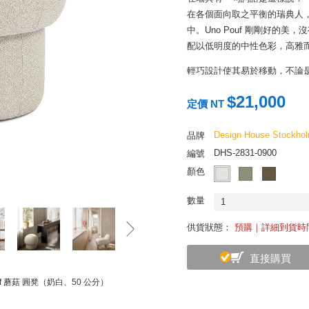
在各個面向取之平衡的瑞典人，
中。Uno Pouf 剛剛好的
配以低明度的中性色彩，高雅
輕巧設計使其易於移動，不論
充當腳凳休憩、或是體貼入微
$21,000
很合宜。
定價 NT
Design House Stockho
品牌
DHS-2831-0900
編號
顏色
數量
1
供貨狀態：
預購｜詳細到貨時
直接購買
ouf 蘑菇 圓凳（奶白、50 公分）