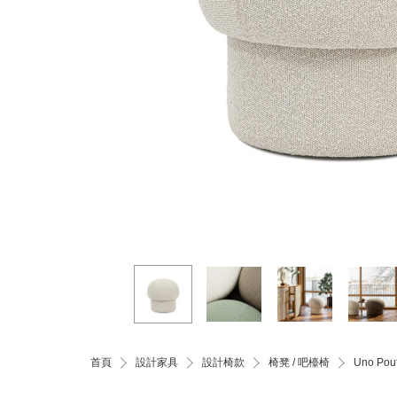
首頁
設計家具
設計椅款
椅凳 / 吧檯椅
Uno P