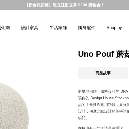
【新會員招募】現在註冊立享 $200 購物金！
別企劃
設計家具
生活家飾
隨身配件
Shop by
Uno Pouf
商品故事
斯堪地那維亞風格設計的 DN
瑞典的 Design House 
品的工藝性與實用功能，又強
設計，傳遞北歐設計的美學語
依託。
在瑞典有一句詞語是這樣說：「La