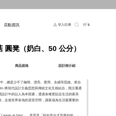
店點資訊
登入/註冊
0
 蘑菇 圓凳（奶白、50 公分）
商品規格
設計師介紹
A 中，總是少不了極簡、漂亮、實用、永續等思維。來自
Stockholm 將現代設計主義思想與傳統文化互相結合，既注重產
調設計中的以人為本因素，透過各種更貼近生活的家具
彙​，走進世界各地的居室空間，讓家成為生活最重要的
gom är bäst」，意思是「恰如其分才是最好的。」