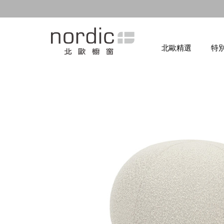
北歐精選
特