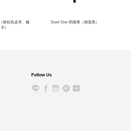
椅凳（暗棕色皮革、橡
Stool One 吧檯凳（俐落黑）
T&O T
木）
Follow Us