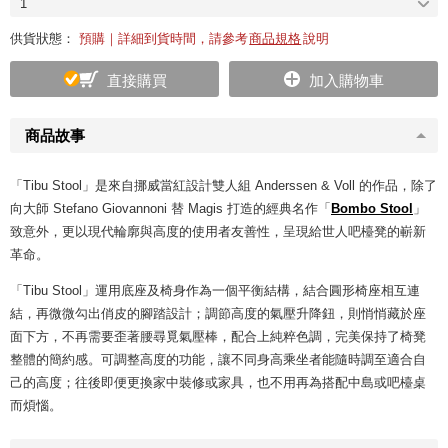
1
供貨狀態：
預購｜詳細到貨時間，請參考
商品規格
說明
直接購買
加入購物車
商品故事
「Tibu Stool」是來自挪威當紅設計雙人組 Anderssen & Voll 的作品，除了
向大師 Stefano Giovannoni 替 Magis 打造的經典名作「
Bombo Stool
」
致意外，更以現代輪廓與高度的使用者友善性，呈現給世人吧檯凳的嶄新
革命。
「Tibu Stool」運用底座及椅身作為一個平衡結構，結合圓形椅座相互連
結，再微微勾出俏皮的腳踏設計；調節高度的氣壓升降鈕，則悄悄藏於座
面下方，不再需要歪著腰尋覓氣壓棒，配合上純粹色調，完美保持了椅凳
整體的簡約感。可調整高度的功能，讓不同身高乘坐者能隨時調至適合自
己的高度；往後即便更換家中裝修或家具，也不用再為搭配中島或吧檯桌
而煩惱。