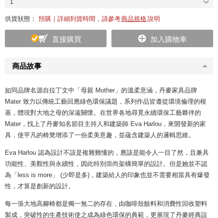
1
供貨狀態：
預購｜詳細到貨時間，請參考
商品規格
說明
直接購買
加入購物車
商品故事
如同品牌名源自拉丁文中「母親 Mother」的溫柔意涵，丹麥家具品牌
Mater 致力以傳統工藝回應綠色環保議題，系列作品皆遵從環境倫理的根
基，體現對大地之母的深遠關懷。在世界各地尋覓永續環保工藝夥伴的
Mater，找上了丹麥知名節目主持人和建築師 Eva Harlou，來開發新的家
具，使平凡的椅凳增添了一份柔美意趣，並蘊含建築人的邏輯思維。
Eva Harlou 認為設計不該是複雜難懂的，應該是能令人一目了然，且兼具
功能性、美觀性與永續性，因此特別崇尚架構簡單的設計。但是她並不認
為「less is more」 (少即是多)，建築給人的印象也並不需要相當具有爆發
性，才算是創新的設計。
每一張大地高腳椅都是獨一無二的存在，由咖啡殼餘料和消費性回收塑料
製成，突破性的生產技術使之成為綠色環保的典範，更展現了丹麥經典設