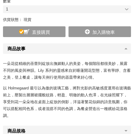
數量
1
供貨狀態： 現貨
直接購買
加入購物車
商品故事
一朵花從精緻的蓓蕾到綻放出撫媚動人的美姿，每個階段都很美妙，展露
不同的風姿與神韻。Lily 系列的靈感來自於睡蓮開花型態，富有寧靜、含蓄
之美，登上餐桌，讓每天例行使用的器皿帶來好心情。
以 Holmegaard 最引以為傲的玻璃工藝，將對光影的高敏感度運用在玻璃藝
術上，壓製出層層裙擺般紋路，輕盈、明徹的動人色澤，在光線照耀下，
享受到花一朵朵地在桌面上綻放的倒影，洋溢著繁花似錦的詩意氛圍，你
可以搭配相同色系，或者混搭不同的色調，為餐桌營造出一種繽紛花漾格
調。
商品規格