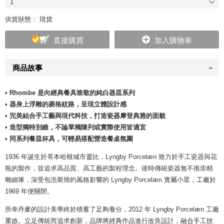
1
供貨狀態： 現貨
直接購買
加入購物車
商品故事
• Rhombe 是向經典餐具致敬的純白器皿系列
• 器身上浮雕的菱格紋路，呈現立體設計感
• 完美結合手工藝與現代科技，打造瓷器摩登典雅的面貌
• 造型獨特別緻，不論單獨陳列或實際使用皆適宜
• 同系列餐皿杯具，可輕易搭配營造餐桌氛圍
1936 年誕生於哥本哈根城市靈比，Lyngby Porcelæn 致力於手工瓷器與花
瓶的製作，並追求高品質、高工藝的製程理念。彼時傳統瓷器無不推崇精
雕細琢，深受包浩斯簡約風格影響的 Lyngby Porcelæn 實屬小眾，工廠於
1969 年便關閉。
所幸丹麥的設計美學終於積蓄了足夠養分，2012 年 Lyngby Porcelæn 工廠
重啟。立足傳統而追求創新，品牌將經典作品進行改良設計，融合手工技