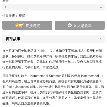
數量
1
供貨狀態： 現貨
直接購買
加入購物車
商品故事
來自丹麥的百年陶器品牌 Kähler，以古典陶瓷手工藝為標誌，堅守世代沿
襲的工藝與傳統，推出多款輪廓鮮明、線條強烈的作品，器面上的紋路線
條全都是匠師手工繪製，因此每件作品皆是獨一無二，融合古典與現代流
行氣息的美感，勾勒出北歐日常家居美景。
再現仲夏美好時光，Hammershøi Summer 系列是以經典 Hammershøi 白
瓷系列為基礎，繪上花草圖紋發展而成。由擅長寫實風格的丹麥插畫藝術
家 Rikke Jacobsen 創作，以一年當中北歐最有活力的夏日氛圍為主題，透
過水彩的溫柔筆觸，描繪出勿忘我花草唯妙唯肖的生機盎然姿態，莖葉柔
軟而蜿蜒，伴著雀躍的麻雀，恣意包裹在器皿之上，為餐桌帶來一股詩意
生機，展現具自然主義的餐桌風格。