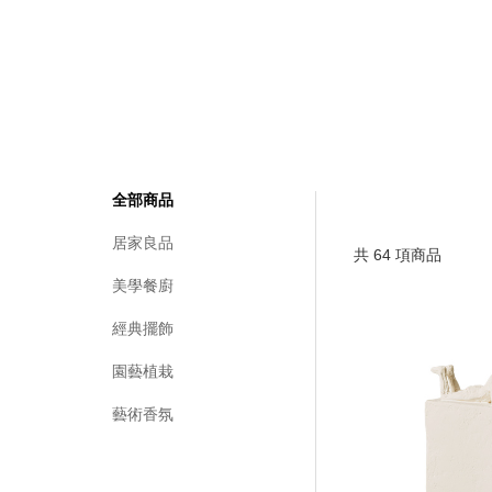
全部商品
居家良品
共
64
項商品
美學餐廚
經典擺飾
園藝植栽
藝術香氛