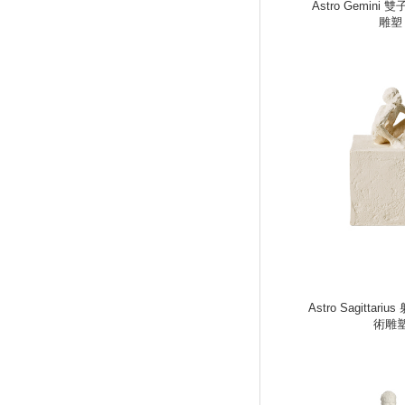
Astro Gemini
雕塑
Astro Sagittar
術雕