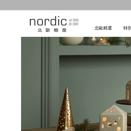
北歐精選
特