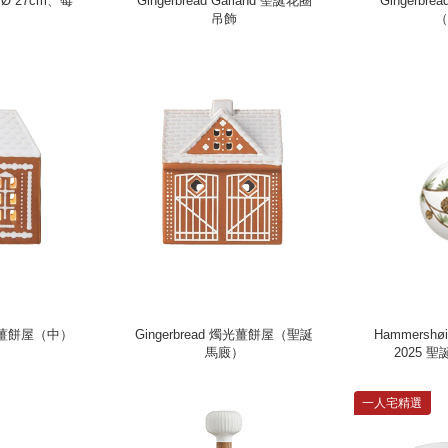
（Ø 27cm、莓
Gingerbread Garland 聖誕花圈
Gingerbr
）
吊飾
（
 燭光薑餅屋（中）
Gingerbread 燭光薑餅屋（聖誕
Hammershøi Christmas Baub
馬廄）
2025 
一人宅精選