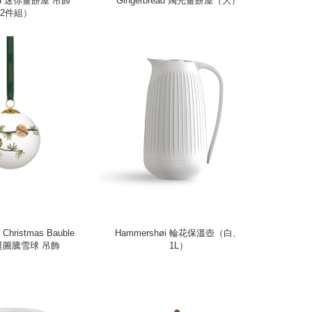
ead 迷你薑餅屋 吊飾
Gingerbread 燭光薑餅屋（大）
2件組）
le
Hammershøi 輪花保溫壺（白、
聖誕圖騰雪球 吊飾
1L）