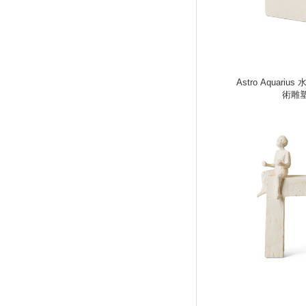
Astro Aquariu
術雕