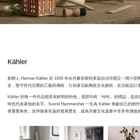
Kähler
創辦人 Herman Kähler 於 1839 年在丹麥奈斯特韋茲自治市開立一間小
史，堅守世代沿襲的工藝與傳統，引領著北歐陶瓷文化藝術，在北歐設計
Kähler 的每一件作品都具有鮮明的特色，底部均有「HAK」的標誌，是由世界聞
時也代表著他的名字。Svend Hammershøi 一生為 Kähler 奉
著重要角色，並伴隨著長遠的發展歷史，成為丹麥文化遺產中非常有價值