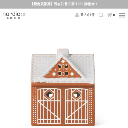
【新會員招募】現在註冊立享 $200 購物金！
登入/註冊
0