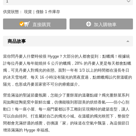
1
供貨狀態：
現貨｜僅餘 1 件庫存
直接購買
加入購物車
商品故事
當你問丹麥人什麼時候很 Hygge？大部分的人都會提到：點蠟燭！根據統
計每位丹麥人每年能燒掉 6 公斤的蠟燭，28% 的丹麥人更是每天都會點蠟
燭，可見丹麥人對燭光的依戀。面對一年有 1/3 以上的時間都在漫長冬日
的冰天雪地裡、每天 16 小時沒有陽光的黑夜度過，點燃蠟燭以代替溫暖的
陽光，也形成丹麥居家密不可分的療癒媒介。
營造滿溢的聖誕節慶氛圍，怎能少了薑餅屋的溫馨點綴？燭光薑餅屋系列
宛如剛從陶瓷窯中新鮮出爐，仿佛能嗅到那甜美的烘焙香氣——但小心別
動口！每一座小屋、每一扇門窗都以手工雕刻呈現獨特的建築造型，讓人
可以自由排列、打造屬於自己的燭光小城。在溫暖的燭光映照下，整個空
間都會充滿舒適的感覺，彷彿讓「家」的味道在空氣中飄蕩，為這個節日
增添滿滿的 Hygge 幸福感。