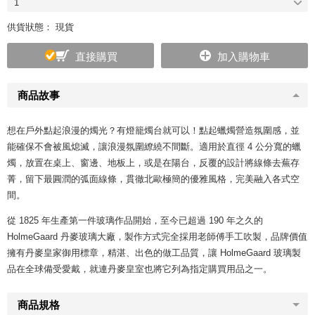
1
供貨狀態： 現貨
直接購買
加入購物車
商品故事
想在戶外點起浪漫的燭光？有燈籠燭台就可以！點起蠟燭營造氛圍感，並
能確保不會被風熄滅，讓浪漫氛圍繚繞不間斷。適用於直徑 4 公分寬的蠟
燭，放置在桌上、窗邊、地板上，或是在陽台，反覆的設計將線條去蕪存
菁，留下最圓潤的弧面線條，貫徹北歐極簡的優雅風格，完美融入各式空
間。
從 1825 年生產第一件玻璃作品開始，至今已超過 190 年之久的
HolmeGaard 丹麥玻璃大廠，製作方式完全採用老師傅手工吹製，品牌價值
擁有丹麥皇家御用標章，精湛、出色的做工品質，讓 HolmeGaard 玻璃製
品在全球備受愛戴，就連丹麥皇室也將它列為指定購買用品之一。
商品規格