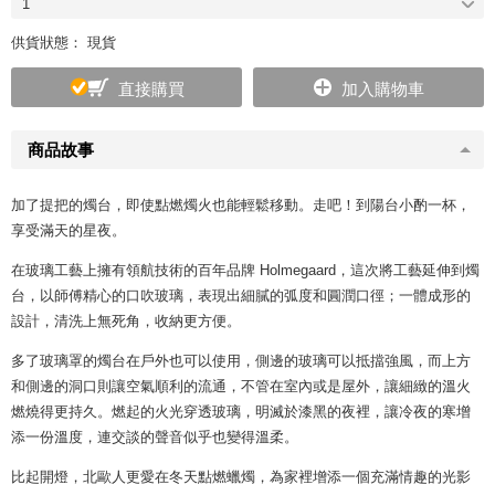
1
供貨狀態： 現貨
直接購買
加入購物車
商品故事
加了提把的燭台，即使點燃燭火也能輕鬆移動。走吧！到陽台小酌一杯，
享受滿天的星夜。
在玻璃工藝上擁有領航技術的百年品牌 Holmegaard，這次將工藝延伸到燭
台，以師傅精心的口吹玻璃，表現出細膩的弧度和圓潤口徑；一體成形的
設計，清洗上無死角，收納更方便。
多了玻璃罩的燭台在戶外也可以使用，側邊的玻璃可以抵擋強風，而上方
和側邊的洞口則讓空氣順利的流通，不管在室內或是屋外，讓細緻的溫火
燃燒得更持久。燃起的火光穿透玻璃，明滅於漆黑的夜裡，讓冷夜的寒增
添一份溫度，連交談的聲音似乎也變得溫柔。
比起開燈，北歐人更愛在冬天點燃蠟燭，為家裡增添一個充滿情趣的光影