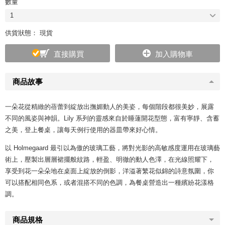
數量
1
供貨狀態： 現貨
直接購買
加入購物車
商品故事
一朵花從精緻的蓓蕾到綻放出撫媚動人的美姿，每個階段都很美妙，展露
不同的風姿與神韻。Lily 系列的靈感來自於睡蓮開花型態，富有寧靜、含蓄
之美，登上餐桌，讓每天例行使用的器皿帶來好心情。
以 Holmegaard 最引以為傲的玻璃工藝，將對光影的高敏感度運用在玻璃藝
術上，壓製出層層裙擺般紋路，輕盈、明徹的動人色澤，在光線照耀下，
享受到花一朵朵地在桌面上綻放的倒影，洋溢著繁花似錦的詩意氛圍，你
可以搭配相同色系，或者混搭不同的色調，為餐桌營造出一種繽紛花漾格
調。
商品規格