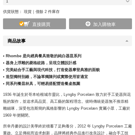
1
供貨狀態：
現貨｜僅餘 2 件庫存
直接購買
加入購物車
商品故事
• Rhombe 是向經典餐具致敬的純白器皿系列
• 器身上浮雕的菱格紋路，呈現立體設計感
• 完美結合手工藝與現代科技，打造瓷器摩登典雅的面貌
• 造型獨特別緻，不論單獨陳列或實際使用皆適宜
• 同系列餐皿杯具，可輕易搭配營造餐桌氛圍
1936 年誕生於哥本哈根城市靈比，Lyngby Porcelæn 致力於手工瓷器與花
瓶的製作，並追求高品質、高工藝的製程理念。彼時傳統瓷器無不推崇精
雕細琢，深受包浩斯簡約風格影響的 Lyngby Porcelæn 實屬小眾，工廠於
1969 年便關閉。
所幸丹麥的設計美學終於積蓄了足夠養分，2012 年 Lyngby Porcelæn 工廠
重啟。立足傳統而追求創新，品牌將經典作品進行改良設計，融合手工技