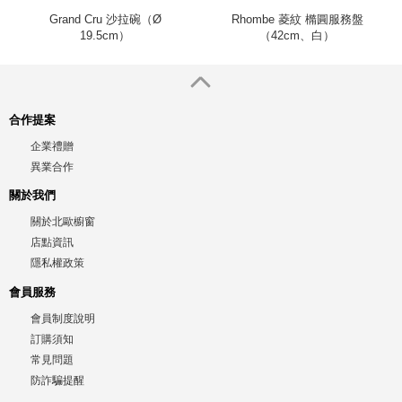
Grand Cru 沙拉碗（Ø
Rhombe 菱紋 橢圓服務盤
19.5cm）
（42cm、白）
合作提案
企業禮贈
異業合作
關於我們
關於北歐櫥窗
店點資訊
隱私權政策
會員服務
會員制度說明
訂購須知
常見問題
防詐騙提醒