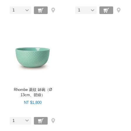
1
1
Rhombe 菱紋 缽碗（Ø
13cm、碧綠）
NT $1,800
1