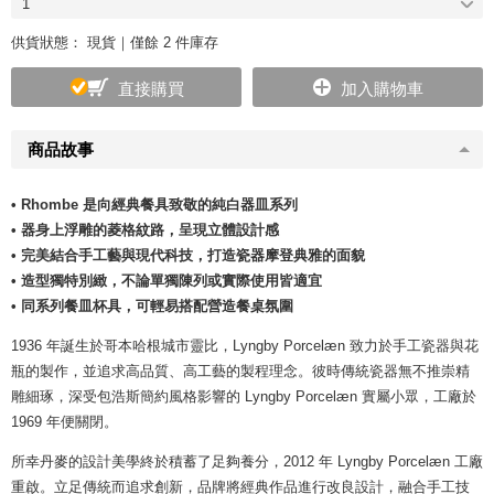
1
供貨狀態：
現貨｜僅餘 2 件庫存
直接購買
加入購物車
商品故事
• Rhombe 是向經典餐具致敬的純白器皿系列
• 器身上浮雕的菱格紋路，呈現立體設計感
• 完美結合手工藝與現代科技，打造瓷器摩登典雅的面貌
• 造型獨特別緻，不論單獨陳列或實際使用皆適宜
• 同系列餐皿杯具，可輕易搭配營造餐桌氛圍
1936 年誕生於哥本哈根城市靈比，Lyngby Porcelæn 致力於手工瓷器與花
瓶的製作，並追求高品質、高工藝的製程理念。彼時傳統瓷器無不推崇精
雕細琢，深受包浩斯簡約風格影響的 Lyngby Porcelæn 實屬小眾，工廠於
1969 年便關閉。
所幸丹麥的設計美學終於積蓄了足夠養分，2012 年 Lyngby Porcelæn 工廠
重啟。立足傳統而追求創新，品牌將經典作品進行改良設計，融合手工技