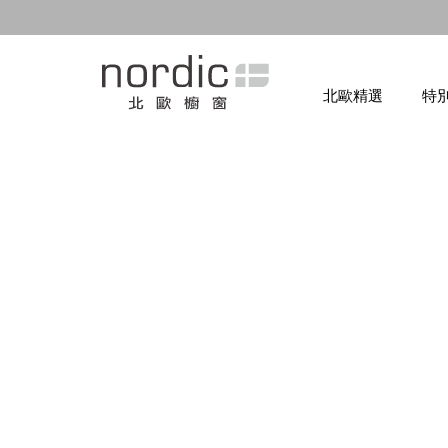
北歐精選
特