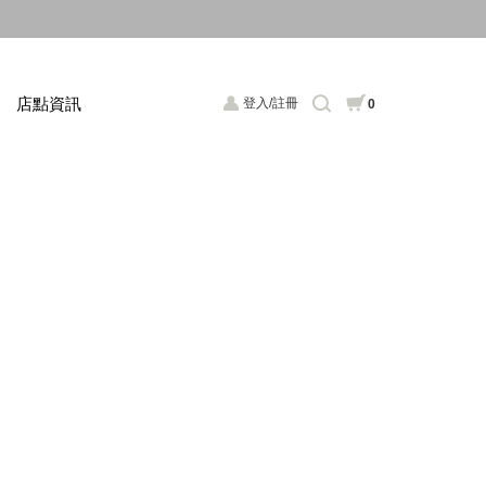
店點資訊
登入/註冊
0