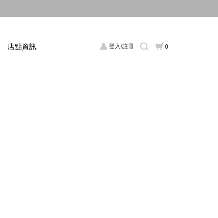
店點資訊
登入/註冊
0