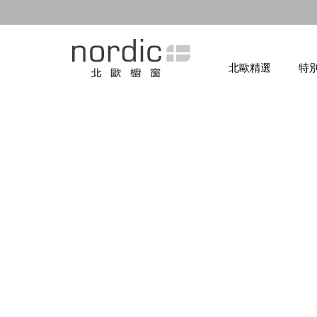
北歐精選
特