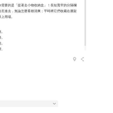
你需要的是「提著走小物收納盒」！長短寬窄的分隔欄
拾丟進去，無論怎麼看都清爽；平時將它們收藏在層架
派上用場。
藥。
餐。
盡。
理。