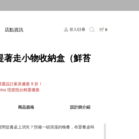
店點資訊
登入/註冊
0
RE 提著走小物收納盒（鮮苔
，精選設計家具優惠 9 折！
Vitra 現貨抵台精選優惠
商品規格
設計師介紹
覺間從書桌上消失？預備一頓浪漫的晚餐，布置餐桌時