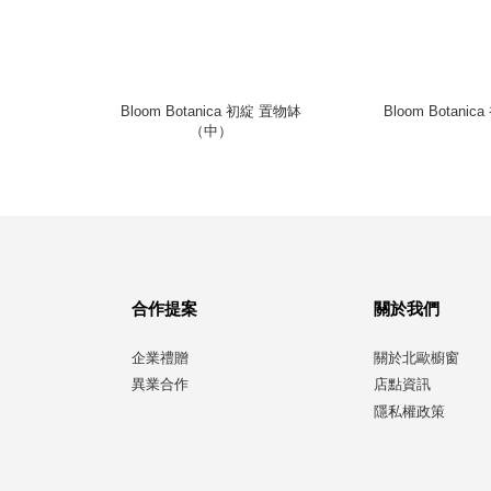
 白樺黃銅傘
Bloom Botanica 初綻 置物缽
Bloom Botani
（中）
合作提案
關於我們
企業禮贈
關於北歐櫥窗
異業合作
店點資訊
隱私權政策