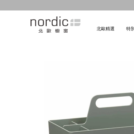
北歐精選
特