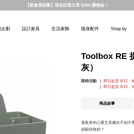
【新會員招募】現在註冊立享 $200 購物金！
別企劃
設計家具
生活家飾
隨身配件
Shop by
Toolbox 
灰）
限時活動
即日起至 8/11
即日起至 8/15，
商品故事
蒐集來的心愛文具總在不知不
卻顯得狼狽？