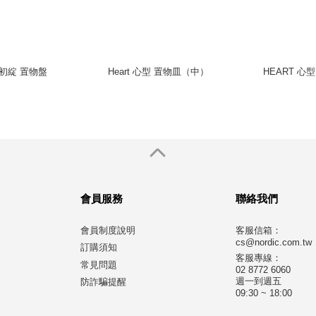
ca 初綻 置物盤
Heart 心型 置物皿（中）
HEART 心
會員服務
聯絡我們
會員制度說明
客服信箱：
cs@nordic.com.tw
訂購須知
客服專線：
常見問題
02 8772 6060
週一到週五
防詐騙提醒
09:30 ~ 18:00