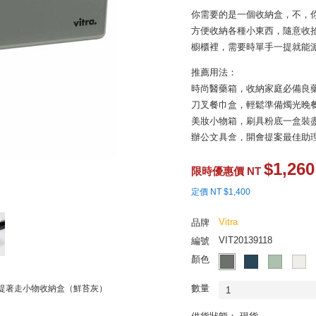
你需要的是一個收納盒，不，
方便收納各種小東西，隨意收
櫥櫃裡，需要時單手一提就能
推薦用法：
時尚醫藥箱，收納家庭必備良
刀叉餐巾盒，輕鬆準備燭光晚
美妝小物箱，刷具粉底一盒裝
辦公文具盒，開會提案最佳助
$1,260
限時優惠價 NT
定價 NT $1,400
Vitra
品牌
VIT20139118
編號
顏色
數量
 RE 提著走小物收納盒（鮮苔灰）
1