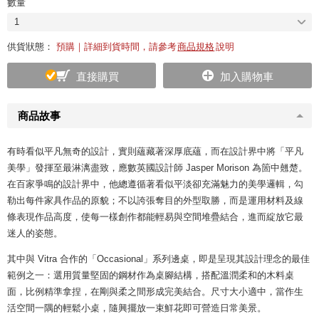
數量
1
供貨狀態：
預購｜詳細到貨時間，請參考
商品規格
說明
直接購買
加入購物車
商品故事
有時看似平凡無奇的設計，實則蘊藏著深厚底蘊，而在設計界中將「平凡
美學」發揮至最淋漓盡致，應數英國設計師 Jasper Morison 為箇中翹楚。
在百家爭鳴的設計界中，他總遵循著看似平淡卻充滿魅力的美學邏輯，勾
勒出每件家具作品的原貌；不以誇張奪目的外型取勝，而是運用材料及線
條表現作品高度，使每一樣創作都能輕易與空間堆疊結合，進而綻放它最
迷人的姿態。
其中與 Vitra 合作的「Occasional」系列邊桌，即是呈現其設計理念的最佳
範例之一：選用質量堅固的鋼材作為桌腳結構，搭配溫潤柔和的木料桌
面，比例精準拿捏，在剛與柔之間形成完美結合。尺寸大小適中，當作生
活空間一隅的輕鬆小桌，隨興擺放一束鮮花即可營造日常美景。