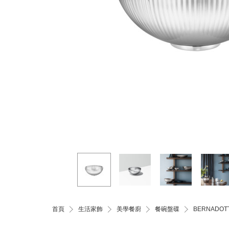
首頁
生活家飾
美學餐廚
餐碗盤碟
BERNADO