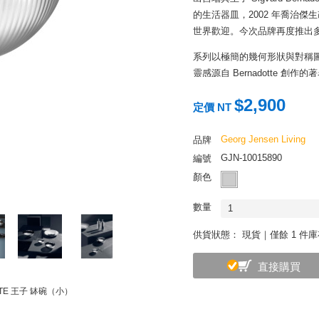
的生活器皿，2002 年喬治
世界歡迎。今次品牌再度推出
系列以極簡的幾何形狀與對稱
靈感源自 Bernadotte
不作使用，僅是靜置桌面或居
$2,900
定價 NT
Georg Jensen Living
品牌
GJN-10015890
編號
顏色
數量
1
供貨狀態：
現貨｜僅餘 1 件
直接購買
TTE 王子 缽碗（小）