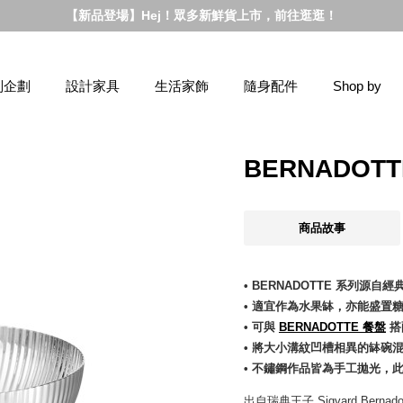
【新品登場】Hej！眾多新鮮貨上市，前往逛逛！
別企劃
設計家具
生活家飾
隨身配件
Shop by
BERNADOT
商品故事
• BERNADOTTE 系列源
• 適宜作為水果缽，亦能盛置
• 可與
BERNADOTTE 餐盤
搭
• 將大小溝紋凹槽相異的缽碗
• 不鏽鋼作品皆為手工拋光，
出自瑞典王子 Sigvard Ber