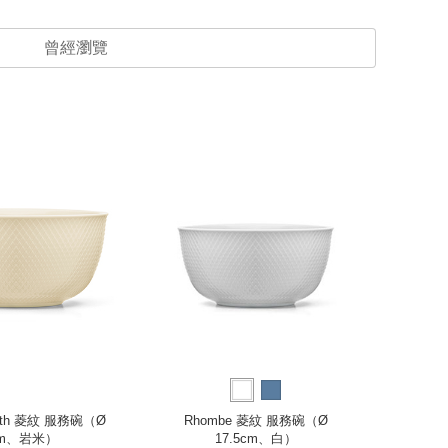
曾經瀏覽
arth 菱紋 服務碗（Ø
Rhombe 菱紋 服務碗（Ø
Rh
cm、岩米）
17.5cm、白）