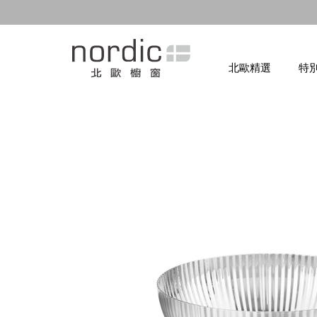
北歐精選
特