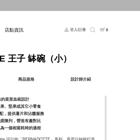
店點資訊
登入/註冊
0
TE 王子 缽碗（小）
商品規格
設計師介紹
自經典的皇室血統設計
糖果、堅果或其它小零食
配，提供薯片和沾醬服務
混搭陳列，營造有趣對比
此為一個相當耗時的過程
nadotte 設計的「BERNADOTTE」系列，原是以純銀打造