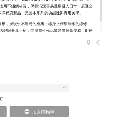
傑生改用不鏽鋼材質，保養清潔容易且更融入日常，廣受全
多樣餐廚新品，完善本系列的功能性與實用美學。
圖形，展現永不過時的經典；器身上精細雕琢的線條，
 創作的著名銀雕餐具手柄，使得每件作品皆洋溢雕塑美感。即便
家一角，也能自然勾勒出一幅美景。
庫存
加入購物車