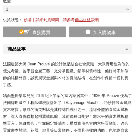
數量
1
供貨狀態：
預購｜詳細到貨時間，請參考
商品規格
說明
直接購買
加入購物車
商品故事
法國建築大師 Jean Prouvé 的設計總是結合社會意識，大眾實用性為他的
優先考量。曾學習金屬工藝，充分掌握鐵、鋁等材質特性，偏好將不加修
飾的結構外露，誠實展現金屬與木材的拼裝結構，在創作中保留一份扎實
手感。
牆面壁掛架常見於 20 世紀上半葉的室內家居當中，1936 年 Prouvé 便為了
法國梅斯國立工程師學校設計出了《Rayonnage Mural》，巧妙拼裝金屬與
實木材質，形成的衝突對比是其標誌性設計之一。流線外型的直式金屬板
材，讓人直覺聯想起機翼或船舵，其前緣缺口剛好可將水平的實木層板精
準置入，無縫接合，牢靠固定於牆面，構成實用合宜的六格置物架。適合
置放書本雜誌、花器、燈具等日常物件，不僅具備收納功能，也能為自家