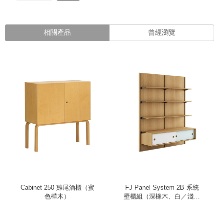
相關產品
曾經瀏覽
Cabinet 250 雞尾酒櫃（蜜
FJ Panel System 2B 系統
色樺木）
壁櫃組（深橡木、白／淺藍
櫃）