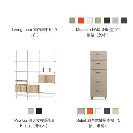
more
Living room 室內層架組 Ｏ
Museum NM&.045 壁掛置
（白）
物架（灰綠）
Pira G2 頂天立柱層架組
Relief 組合式抽屜高櫃（5
B（白、淺橡木）
抽、米褐）