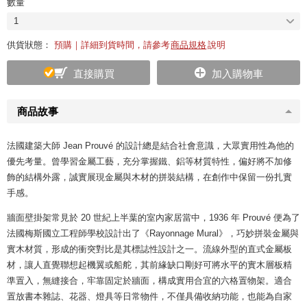
數量
1
供貨狀態：
預購｜詳細到貨時間，請參考
商品規格
說明
直接購買
加入購物車
商品故事
法國建築大師 Jean Prouvé 的設計總是結合社會意識，大眾實用性為他的
優先考量。曾學習金屬工藝，充分掌握鐵、鋁等材質特性，偏好將不加修
飾的結構外露，誠實展現金屬與木材的拼裝結構，在創作中保留一份扎實
手感。
牆面壁掛架常見於 20 世紀上半葉的室內家居當中，1936 年 Prouvé 便為了
法國梅斯國立工程師學校設計出了《Rayonnage Mural》，巧妙拼裝金屬與
實木材質，形成的衝突對比是其標誌性設計之一。流線外型的直式金屬板
材，讓人直覺聯想起機翼或船舵，其前緣缺口剛好可將水平的實木層板精
準置入，無縫接合，牢靠固定於牆面，構成實用合宜的六格置物架。適合
置放書本雜誌、花器、燈具等日常物件，不僅具備收納功能，也能為自家