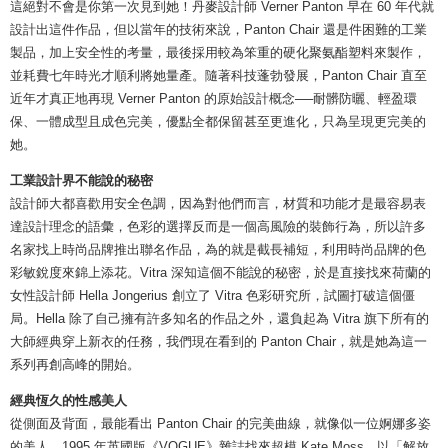
這絕對不會是你第一次見到她！丹麥設計師 Verner Panton 早在 60 年代就
設計出這件作品，但以當年的技術來說，Panton Chair 還是件困難的工業
製品，加上安全性的考量，最後採用較為笨重的硬化聚氨酯塑料來製作，
並耗費七年時光才順利將她量產。隨著科技蓬勃發展，Panton Chair 直至
近年才真正地再現 Verner Panton 的原始設計概念──耐髒防曬、輕盈環
保、一體成型且成色完美，優點全都保留甚至更進化，只為呈現更完美的
她。
工業設計界不能說的秘密
設計師大都喜歡用安全色調，因為對他們而言，材質和功能才是最容易表
達設計理念的語彙，色彩的選擇反而是一個高風險的裝飾行為，所以許多
名家找上時尚品牌推出聯名作品，為的就是截長補短，利用時尚品牌的色
彩敏銳度來錦上添花。Vitra 深知這個不能說的秘密，於是直接找來荷蘭的
女性設計師 Hella Jongerius 創立了 Vitra 色彩研究所，試圖打破這個僵
局。Hella 除了自己擁有許多知名的作品之外，還負起為 Vitra 旗下所有的
大師經典穿上新衣的任務，我們現在看到的 Panton Chair，就是她為這一
系列再創高峰的開始。
經典恆久的性感美人
從側面及背面，最能看出 Panton Chair 的完美曲線，就像似一位婀娜多姿
的美人。1995 年英國版《VOGUE》雜誌找來超模 Kate Moss，以「解放