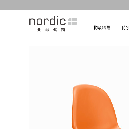
北歐精選
特