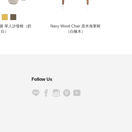
f 璐璐 單人沙發椅（奶
Navy Wood Chair 原木海軍椅
Pla
白）
（白橡木）
Follow Us