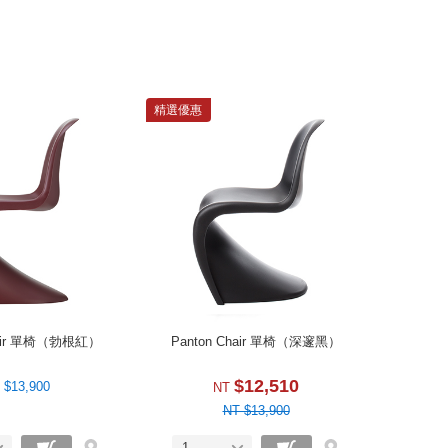
on Chair 的完美曲線，就像似一位婀娜多姿的美人。
雜誌找來超模 Kate Moss，以「解放身體曲線」為主題拍
的就是這張經典《Panton Chair》。火辣熱情的 S 型曲線
精選優惠
s 相得益彰，《Panton Chair》從此被稱為「史上最性感
oMA 永久館藏。
hair 單椅（勃根紅）
Panton Chair 單椅（深邃黑）
$12,510
 $13,900
NT
NT $13,900
1