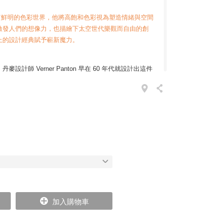
 豐富鮮明的色彩世界，他將高飽和色彩視為塑造情緒與空間
激發人們的想像力，也描繪下太空世代樂觀而自由的創
上的設計經典賦予嶄新魔力。
計師 Verner Panton 早在 60 年代就設計出這件
ton Chair 還是件困難的工業製品，加上安全性的考
聚氨酯塑料來製作，並耗費七年時光才順利將她量產。
ir 直至近年才真正地再現 Verner Panton 的原始設計
、一體成型且成色完美，優點全都保留甚至更進化，只為
因為對他們而言，材質和功能才是最容易表達設計理念
個高風險的裝飾行為，所以許多名家找上時尚品牌推出
利用時尚品牌的色彩敏銳度來錦上添花。Vitra 深知這
性設計師 Hella Jongerius 創立了 Vitra 色彩
la 除了自己擁有許多知名的作品之外，還負起為 Vitra
加入購物車
，我們現在看到的 Panton Chair，就是她為這一