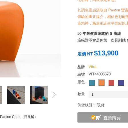
其調色靈感汲取自 Panton
體驗的重要媒介，相信色彩能
造精神，為這張誕生半世紀以
50 年來依舊窈窕的 S 曲線
這絕對不會是你第一次見到她！丹麥設
作品，但以當年的技術來說，Pan
$13,900
量，最後採用較為笨重的硬化
定價 NT
隨著科技蓬勃發展，Panton Cha
概念──耐髒防曬、輕盈環保
Vitra
品牌
呈現更完美的她。
VIT44003570
編號
顏色
工業設計界不能說的秘密
設計師大都喜歡用安全色調，
數量
1
的語彙，色彩的選擇反而是一
聯名作品，為的就是截長補短，
供貨狀態： 現貨
個不能說的秘密，於是直接找來荷蘭的女
研究所，試圖打破這個僵局。Hel
Panton Chair（日冕橘）
直接購買
旗下所有的大師經典穿上新衣的任務