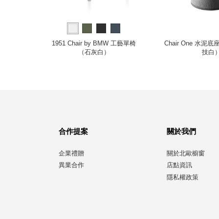
森單椅（霧
1951 Chair by BMW 工藝單椅
Chair One 水
（石灰白）
技白
合作提案
關於我們
企業禮贈
關於北歐櫥窗
異業合作
店點資訊
隱私權政策