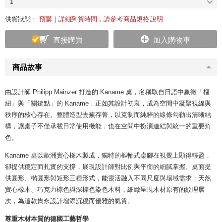
1
供貨狀態：
預購｜詳細到貨時間，請參考
商品規格
說明
直接購買
加入購物車
商品故事
由設計師 Philipp Mainzer 打造的 Kaname 桌，名稱取自日語中象徵「樞
紐」與「關鍵點」的 Kaname，正如其設計初衷，成為空間中凝聚視線與
秩序的核心存在。整體造型去蕪存菁，以克制而純粹的線條勾勒出清晰結
構，讓桌子不僅承載日常使用機能，也在空間中扮演連結與統一的重要角
色。
Kaname 桌以歐洲實心橡木製成，獨特的樞軸式桌腳在視覺上顯得輕盈，
卻提供穩定而扎實的支撐，展現設計師對比例與平衡的細膩掌握。桌面提
供圓形、橢圓形與矩形三種形式，能靈活融入不同尺度與場域需求；天然
實心橡木、巧克力棕色與深棕色染色木料，細緻呈現木材原有的紋理層
次，為這款雋永設計增添沉穩而優雅的氣質。
尊重木材本質的德國工藝哲學