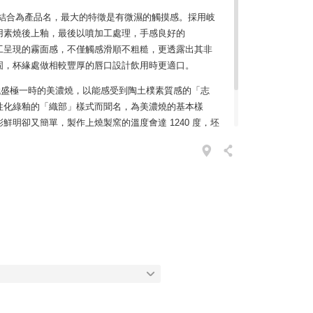
P」結合為產品名，最大的特徵是有微濕的觸摸感。採用岐
用素燒後上釉，最後以噴加工處理，手感良好的
砂加工呈現的霧面感，不僅觸感滑順不粗糙，更透露出其非
固，杯緣處做相較豐厚的唇口設計飲用時更適口。
時代盛極一時的美濃燒，以能感受到陶土樸素質感的「志
性化綠釉的「織部」樣式而聞名，為美濃燒的基本樣
鮮明卻又簡單，製作上燒製窯的溫度會達 1240 度，坯
金屬含量遠低於日本國家標準，加上使用無毒釉彩，美
念，被認為是日本最優秀的陶瓷之一。