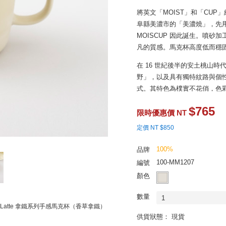
將英文「MOIST」和「CU
阜縣美濃市的「美濃燒」，先
MOISCUP 因此誕生。噴
凡的質感。馬克杯高度低而穩
在 16 世紀後半的安土桃山
野」，以及具有獨特紋路與個
式。其特色為樸實不花俏，色彩
體所含金屬經充分氧化，因此
$765
濃燒十分符合現代環保綠色理
限時優惠價 NT
定價 NT $850
100%
品牌
100-MM1207
編號
顏色
數量
1
up Latte 拿鐵系列手感馬克杯（香草拿鐵）
供貨狀態： 現貨