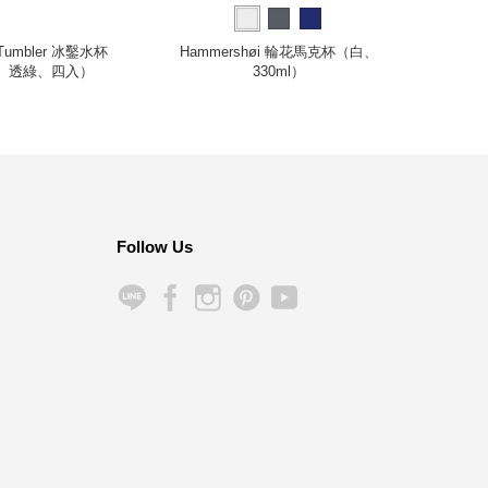
u Tumbler 冰鑿水杯
Hammershøi 輪花馬克杯（白、
Hamme
l、透綠、四入）
330ml）
Follow Us