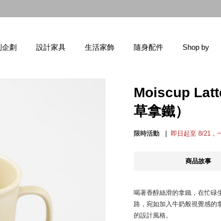
【新品登場】Hej！眾多新鮮貨上市，前往逛逛！
別企劃
設計家具
生活家飾
隨身配件
Shop by
Moiscup 
草拿鐵）
限時活動
即日起至 8/21
商品故事
喝著香醇絲滑的拿鐵，在忙碌
路，宛如加入牛奶般視覺感的
的設計風格。