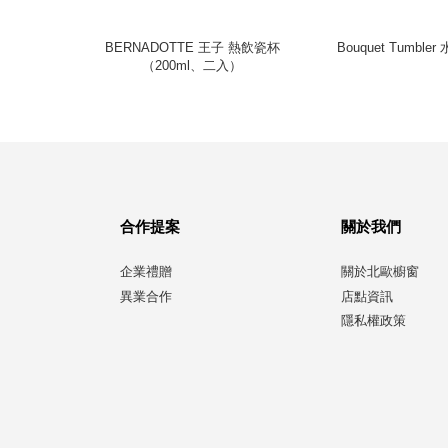
熱飲杯
BERNADOTTE 王子 熱飲瓷杯
Bouquet Tumble
）
（200ml、二入）
合作提案
關於我們
企業禮贈
關於北歐櫥窗
異業合作
店點資訊
隱私權政策