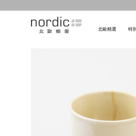
北歐精選
特