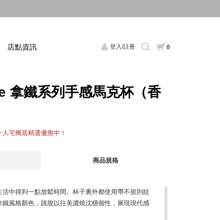
店點資訊
登入/註冊
0
Latte 拿鐵系列手感馬克杯（香
，一人宅獨居精選優惠中！
商品規格
生活中得到一點放鬆時間。杯子裏外都使用帶不規則紋
拿鐵風格顏色，跳脫以往美濃燒沈穩個性，展現現代感