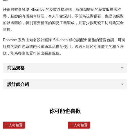
仔細觀察會發現 Rhombe 的菱紋浮標結構，就像朝鮮薊的花瓣般層層堆
疊，精妙的有機幾何紋理，令人印象深刻，不僅為視覺饗宴，也提供觸覺
的舒適體驗，特別需要精湛的陶瓷工藝製成，只有少數陶瓷工坊能夠完全
掌握。
Rhombe 系列由知名設計團隊 Stilleben 精心調配出優雅的豐富色調，可將
經典的純白色系或飽和繽紛單品搭配使用，透過不同尺寸器型間的相互呼
應，能為餐桌佈置打造出嶄新風貌。
商品規格
設計師介紹
你可能也喜歡
一人宅精選
一人宅精選