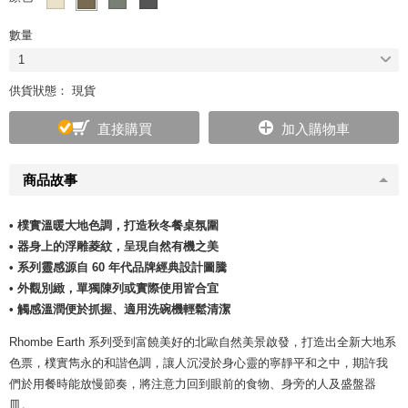
數量
1
供貨狀態： 現貨
直接購買
加入購物車
商品故事
• 樸實溫暖大地色調，打造秋冬餐桌氛圍
• 器身上的浮雕菱紋，呈現自然有機之美
• 系列靈感源自 60 年代品牌經典設計圖騰
• 外觀別緻，單獨陳列或實際使用皆合宜
• 觸感溫潤便於抓握、適用洗碗機輕鬆清潔
Rhombe Earth 系列受到富饒美好的北歐自然美景啟發，打造出全新大地系
色票，樸實雋永的和諧色調，讓人沉浸於身心靈的寧靜平和之中，期許我
們於用餐時能放慢節奏，將注意力回到眼前的食物、身旁的人及盛盤器
皿。