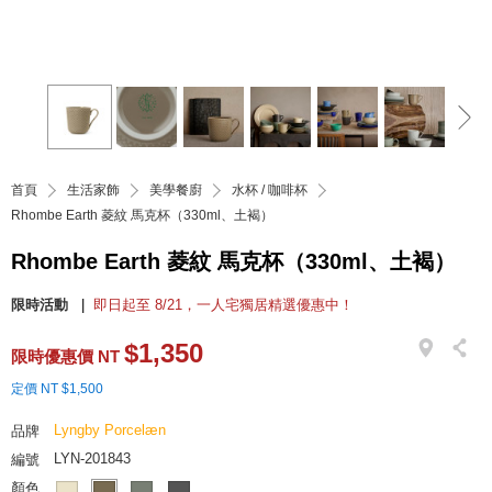
首頁
生活家飾
美學餐廚
水杯 / 咖啡杯
Rhombe Earth 菱紋 馬克杯（330ml、土褐）
Rhombe Earth 菱紋 馬克杯（330ml、土褐）
限時活動
即日起至 8/21，一人宅獨居精選優惠中！
$1,350
限時優惠價 NT
定價 NT $1,500
Lyngby Porcelæn
品牌
LYN-201843
編號
顏色