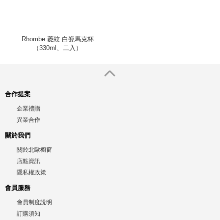
Rhombe 菱紋 白瓷馬克杯
（330ml、二入）
合作提案
企業禮贈
異業合作
關於我們
關於北歐櫥窗
店點資訊
隱私權政策
會員服務
會員制度說明
訂購須知