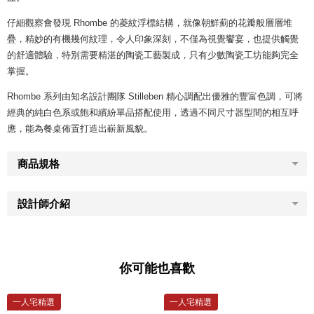
仔細觀察會發現 Rhombe 的菱紋浮標結構，就像朝鮮薊的花瓣般層層堆
疊，精妙的有機幾何紋理，令人印象深刻，不僅為視覺饗宴，也提供觸覺
的舒適體驗，特別需要精湛的陶瓷工藝製成，只有少數陶瓷工坊能夠完全
掌握。
Rhombe 系列由知名設計團隊 Stilleben 精心調配出優雅的豐富色調，可將
經典的純白色系或飽和繽紛單品搭配使用，透過不同尺寸器型間的相互呼
應，能為餐桌佈置打造出嶄新風貌。
商品規格
設計師介紹
你可能也喜歡
一人宅精選
一人宅精選