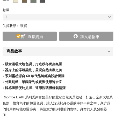
數量
1
供貨狀態： 現貨
直接購買
加入購物車
商品故事
• 樸實溫暖大地色調，打造秋冬餐桌氛圍
• 器身上的浮雕菱紋，呈現自然有機之美
• 系列靈感源自 60 年代品牌經典設計圖騰
• 外觀別緻，單獨陳列或實際使用皆合宜
• 觸感溫潤便於抓握、適用洗碗機輕鬆清潔
Rhombe Earth 系列受到富饒美好的北歐自然美景啟發，打造出全新大地系
色票，樸實雋永的和諧色調，讓人沉浸於身心靈的寧靜平和之中，期許我
們於用餐時能放慢節奏，將注意力回到眼前的食物、身旁的人及盛盤器
皿。