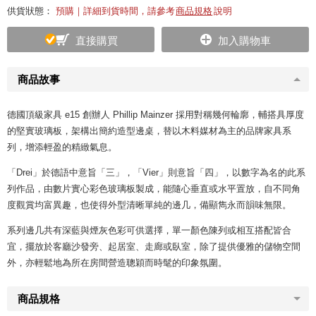
供貨狀態：
預購｜詳細到貨時間，請參考
商品規格
說明
直接購買
加入購物車
商品故事
德國頂級家具 e15 創辦人 Phillip Mainzer 採用對稱幾何輪廓，輔搭具厚度
的堅實玻璃板，架構出簡約造型邊桌，替以木料媒材為主的品牌家具系
列，增添輕盈的精緻氣息。
「Drei」於德語中意旨「三」，「Vier」則意旨「四」，以數字為名的此系
列作品，由數片實心彩色玻璃板製成，能隨心垂直或水平置放，自不同角
度觀賞均富異趣，也使得外型清晰單純的邊几，備顯雋永而韻味無限。
系列邊几共有深藍與煙灰色彩可供選擇，單一顏色陳列或相互搭配皆合
宜，擺放於客廳沙發旁、起居室、走廊或臥室，除了提供優雅的儲物空間
外，亦輕鬆地為所在房間營造聰穎而時髦的印象氛圍。
商品規格