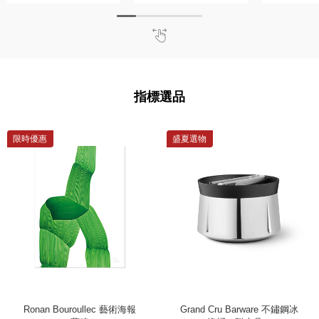
皮革）
織）
編
指標選品
限時優惠
盛夏選物
Ronan Bouroullec 藝術海報
Grand Cru Barware 不鏽鋼冰