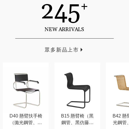
245
+
NEW ARRIVALS
眾多新品上市
D40 懸臂扶手椅
B15 懸臂椅（黑
B42 
（拋光鋼管、黑
鋼管、黑仿藤編
光鋼管