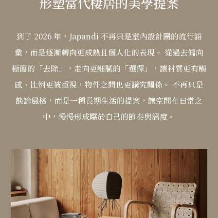
形塑當代棲居的美學提案
到了 2026 年，Japandi 不再只是室內設計圈的流行語
彙，而是逐漸轉向更成熟且個人化的表現。
從過去偏向
極簡的「去除」，走向更細膩的「選擇」，讓材質更有觸
感、比例更被重視，物件之間也更講究關係。
不再只是
談論風格，而是一種長期生活的提案，讓空間在日常之
中，慢慢形成屬於自己的節奏與溫度。