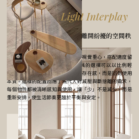
Light Interplay
《 空間配置方法 》
讓光與餘白成為主角，迎向離開紛擾的空間秩
序
透過自然採光與低矮的家具，降低視覺重心，搭配適度留
白，讓空間更顯開闊與沉靜。家具的選擇可以以比例輕
盈、線條簡潔的選擇為主，不強調存在感，而是回到使用
本質。這樣的配置回應了現代人對減壓與斷捨離的需求，
每個物件都被清晰感知與使用，讓「少」不是減少，而是
重新安排，使生活節奏更趨於平衡與安定。