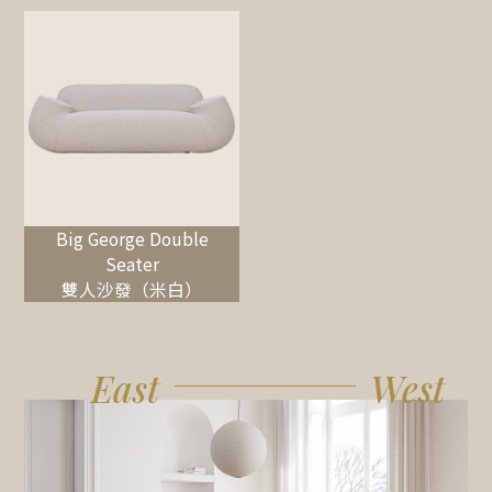
Big George Double
Seater
雙人沙發（米白）
East
West