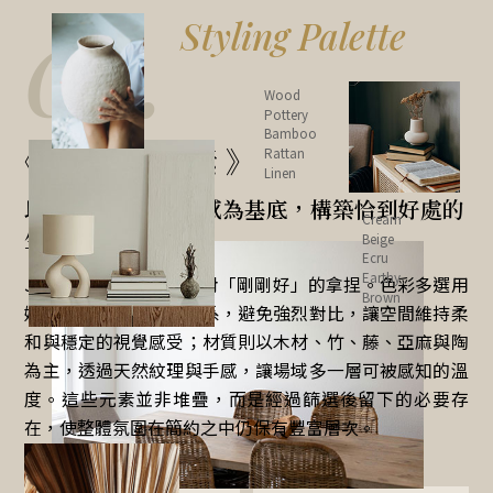
01.
Styling Palette
Wood
Pottery
Bamboo
《 風格關鍵元素 》
Rattan
Linen
以低彩度和自然觸感為基底，構築恰到好處的
Cream
生活風景
Beige
Ecru
Earthy
Japandi 的核心，在於對「剛剛好」的拿捏。色彩多選用
Brown
奶油白、米色與大地色系，避免強烈對比，讓空間維持柔
和與穩定的視覺感受；材質則以木材、竹、藤、亞麻與陶
為主，透過天然紋理與手感，讓場域多一層可被感知的溫
度。這些元素並非堆疊，而是經過篩選後留下的必要存
在，使整體氛圍在簡約之中仍保有豐富層次。